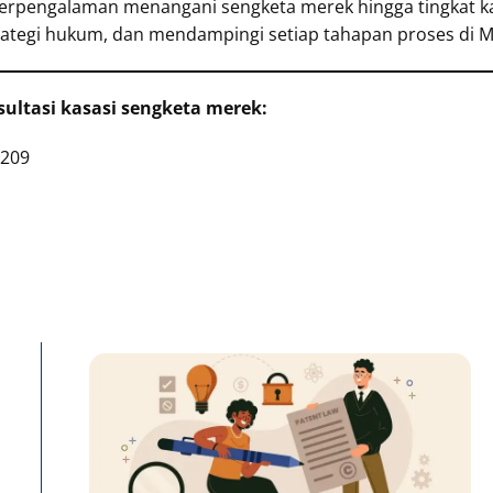
berpengalaman menangani sengketa merek hingga tingkat k
rategi hukum, dan mendampingi setiap tahapan proses di
ultasi kasasi sengketa merek:
4209
Page
Page
Pa
n