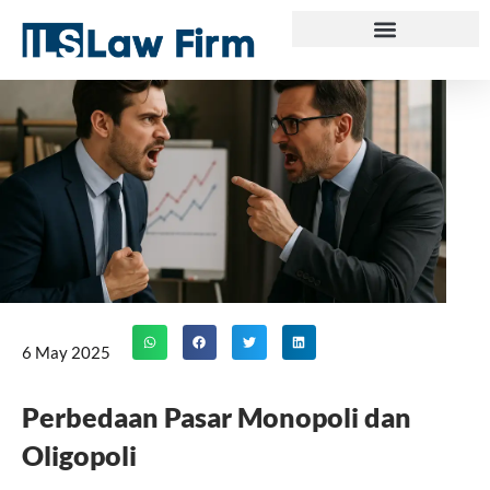
Skip
to
content
6 May 2025
Perbedaan Pasar Monopoli dan
Oligopoli