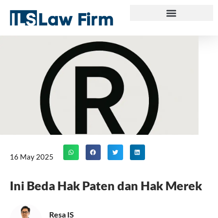
Skip
to
content
16 May 2025
Ini Beda Hak Paten dan Hak Merek
Resa IS