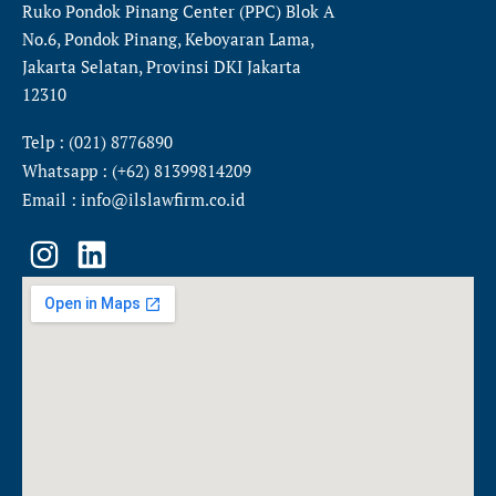
Ruko Pondok Pinang Center (PPC) Blok A
No.6, Pondok Pinang, Keboyaran Lama,
Jakarta Selatan, Provinsi DKI Jakarta
12310
Telp : (021) 8776890
Whatsapp : (+62) 81399814209
Email : info@ilslawfirm.co.id
I
L
n
i
s
n
t
k
a
e
g
d
r
i
a
n
m