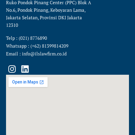
Ruko Pondok Pinang Center (PPC) Blok A
No.6, Pondok Pinang, Keboyaran Lama,
Jakarta Selatan, Provinsi DKI Jakarta
12310
Telp : (021) 8776890
Whatsapp : (+62) 81399814209
Email : info@ilslawfirm.co.id
I
L
n
i
s
n
t
k
a
e
g
d
r
i
a
n
m