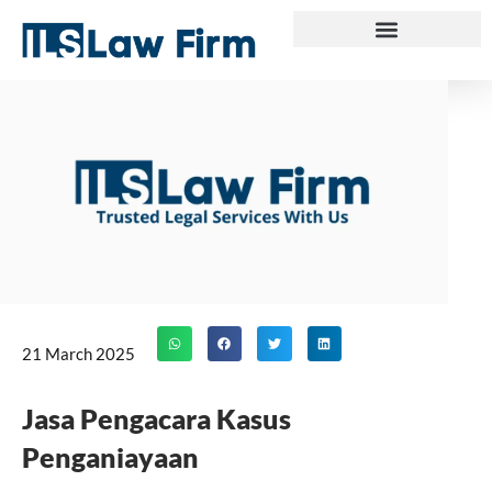
Skip
to
content
21 March 2025
Jasa Pengacara Kasus
Penganiayaan