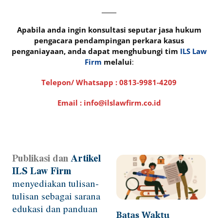
_____
Apabila anda ingin konsultasi seputar jasa hukum
pengacara pendampingan perkara kasus
penganiayaan, anda dapat menghubungi tim
ILS Law
Firm
melalui
:
Telepon/ Whatsapp :
0813-9981-4209
Email : info@ilslawfirm.co.id
Publikasi dan
Artikel
Page
Page
Page
Page
ILS Law Firm
menyediakan tulisan-
tulisan sebagai sarana
edukasi dan panduan
Batas Waktu