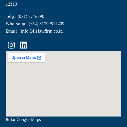
12310
Telp : (021) 8776890
Whatsapp : (+62) 81399814209
Email : info@ilslawfirm.co.id
I
L
n
i
s
n
t
k
a
e
g
d
r
i
a
n
m
Buka Google Maps