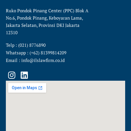
Ruko Pondok Pinang Center (PPC) Blok A
No.6, Pondok Pinang, Keboyaran Lama,
Jakarta Selatan, Provinsi DKI Jakarta
12310
Telp : (021) 8776890
Whatsapp : (+62) 81399814209
Email : info@ilslawfirm.co.id
I
L
n
i
s
n
t
k
a
e
g
d
r
i
a
n