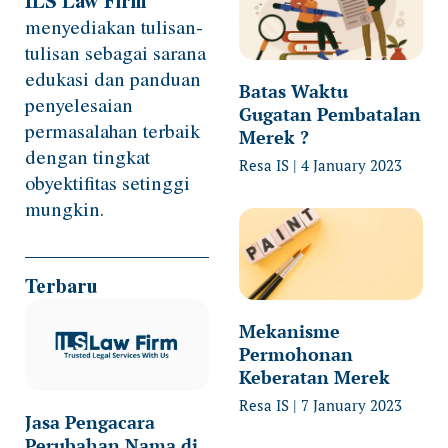
ILS Law Firm
menyediakan tulisan-
tulisan sebagai sarana
edukasi dan panduan
Batas Waktu
penyelesaian
Gugatan Pembatalan
permasalahan terbaik
Merek ?
dengan tingkat
Resa IS
4 January 2023
obyektifitas setinggi
mungkin.
Terbaru
Mekanisme
Permohonan
Keberatan Merek
Resa IS
7 January 2023
Jasa Pengacara
Perubahan Nama di