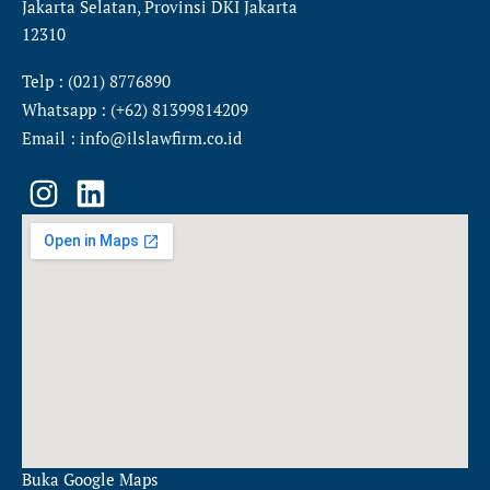
Jakarta Selatan, Provinsi DKI Jakarta
12310
Telp : (021) 8776890
Whatsapp : (+62) 81399814209
Email : info@ilslawfirm.co.id
I
L
n
i
s
n
t
k
a
e
g
d
r
i
a
n
m
Buka Google Maps