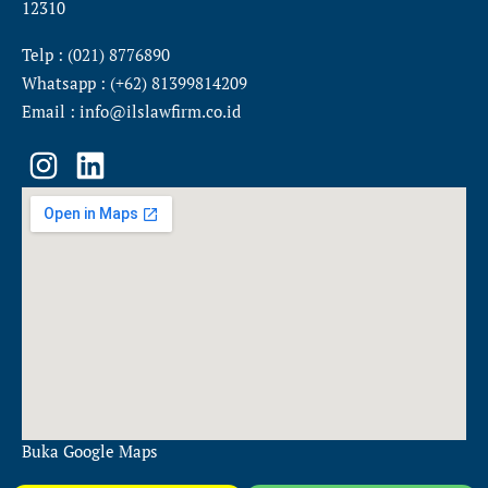
12310
Telp : (021) 8776890
Whatsapp : (+62) 81399814209
Email : info@ilslawfirm.co.id
I
L
n
i
s
n
t
k
a
e
g
d
r
i
a
n
m
Buka Google Maps