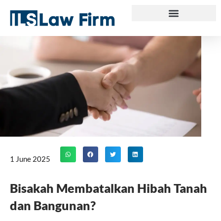
Skip
to
content
1 June 2025
Bisakah Membatalkan Hibah Tanah
dan Bangunan?