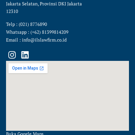
Jakarta Selatan, Provinsi DKI Jakarta
12310
Telp : (021) 8776890
Whatsapp : (+62) 81399814209
Email : info@ilslawfirm.co.id
I
L
n
i
s
n
t
k
a
e
g
d
r
i
a
n
m
Buka Google Maps