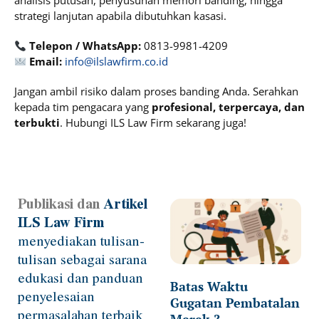
analisis putusan, penyusunan memori banding, hingga
strategi lanjutan apabila dibutuhkan kasasi.
Telepon / WhatsApp:
0813-9981-4209
Email:
info@ilslawfirm.co.id
Jangan ambil risiko dalam proses banding Anda. Serahkan
kepada tim pengacara yang
profesional, terpercaya, dan
terbukti
. Hubungi ILS Law Firm sekarang juga!
Publikasi dan
Artikel
Page
Page
Page
Page
ILS Law Firm
menyediakan tulisan-
tulisan sebagai sarana
edukasi dan panduan
Batas Waktu
penyelesaian
Gugatan Pembatalan
permasalahan terbaik