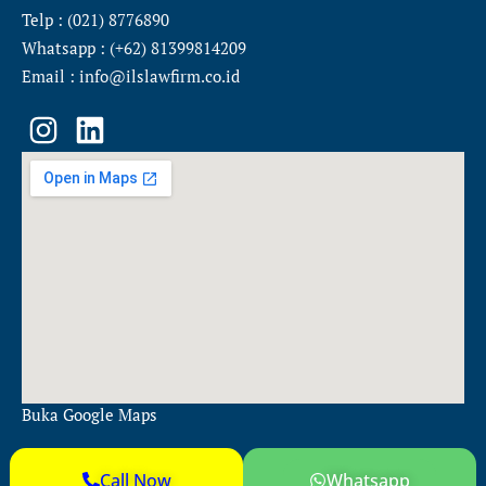
Telp : (021) 8776890
Whatsapp : (+62) 81399814209
Email : info@ilslawfirm.co.id
I
L
n
i
s
n
t
k
a
e
g
d
r
i
a
n
m
Buka Google Maps
Call Now
Whatsapp