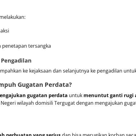
n melakukan:
aksi
n penetapan tersangka
e Pengadilan
dilimpahkan ke kejaksaan dan selanjutnya ke pengadilan untu
mpuh Gugatan Perdata?
engajukan gugatan perdata
untuk
menuntut ganti rugi 
n Negeri wilayah domisili Tergugat dengan mengajukan gug
ah perbuatan yang serius
dan bisa merugikan korban secar