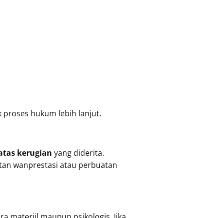
k proses hukum lebih lanjut.
atas kerugian
yang diderita.
atan wanprestasi atau perbuatan
a materiil maupun psikologis. Jika