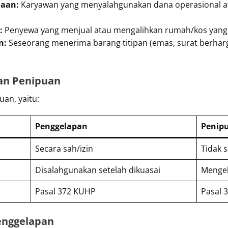
haan:
Karyawan yang menyalahgunakan dana operasional a
:
Penyewa yang menjual atau mengalihkan rumah/kos yang ia
n:
Seseorang menerima barang titipan (emas, surat berharga
an Penipuan
an, yaitu:
Penggelapan
Penip
Secara sah/izin
Tidak 
Disalahgunakan setelah dikuasai
Mengel
Pasal 372 KUHP
Pasal 
enggelapan