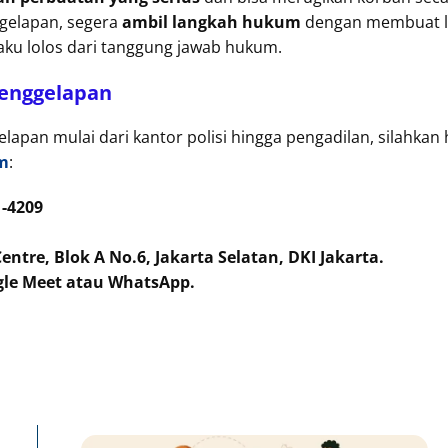
gelapan, segera
ambil langkah hukum
dengan membuat la
laku lolos dari tanggung jawab hukum.
Penggelapan
lapan mulai dari kantor polisi hingga pengadilan, silahkan
rm
:
1-4209
tre, Blok A No.6, Jakarta Selatan, DKI Jakarta.
gle Meet atau WhatsApp.
Page
Page
Pa