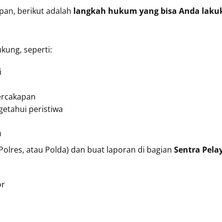
pan, berikut adalah
langkah hukum yang bisa Anda laku
kung, seperti:
i
ercakapan
getahui peristiwa
n
 Polres, atau Polda) dan buat laporan di bagian
Sentra Pela
or