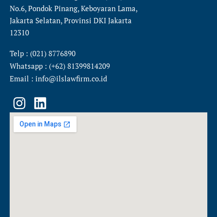
No.6, Pondok Pinang, Keboyaran Lama,
Jakarta Selatan, Provinsi DKI Jakarta
12310
Telp : (021) 8776890
Whatsapp : (+62) 81399814209
Email : info@ilslawfirm.co.id
I
L
n
i
s
n
t
k
a
e
g
d
r
i
a
n
m