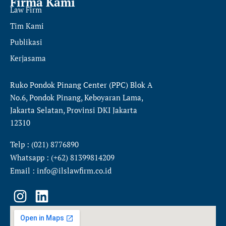
Firma Kami
Law Firm
Tim Kami
Publikasi
Kerjasama
Ruko Pondok Pinang Center (PPC) Blok A
No.6, Pondok Pinang, Keboyaran Lama,
Jakarta Selatan, Provinsi DKI Jakarta
12310
Telp : (021) 8776890
Whatsapp : (+62) 81399814209
Email : info@ilslawfirm.co.id
I
L
n
i
s
n