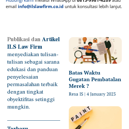
Hubungi kami
melalui WhatsApp di
0813-9981-4209
atau
email
info@ilslawfirm.co.id
untuk konsultasi lebih lanjut.
Publikasi dan
Artikel
Page
Page
Page
Page
ILS Law Firm
menyediakan tulisan-
tulisan sebagai sarana
edukasi dan panduan
Batas Waktu
penyelesaian
Gugatan Pembatalan
permasalahan terbaik
Merek ?
dengan tingkat
Resa IS
4 January 2023
obyektifitas setinggi
mungkin.
Terbaru