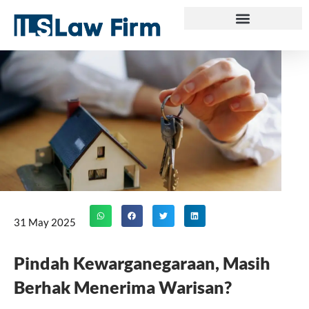
Skip
to
content
31 May 2025
Pindah Kewarganegaraan, Masih
Berhak Menerima Warisan?