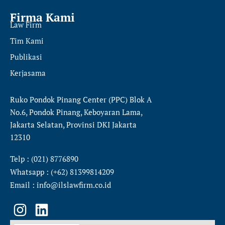
Firma Kami
Law Firm
Tim Kami
Publikasi
Kerjasama
Ruko Pondok Pinang Center (PPC) Blok A
No.6, Pondok Pinang, Keboyaran Lama,
Jakarta Selatan, Provinsi DKI Jakarta
12310
Telp : (021) 8776890
Whatsapp : (+62) 81399814209
Email : info@ilslawfirm.co.id
I
L
n
i