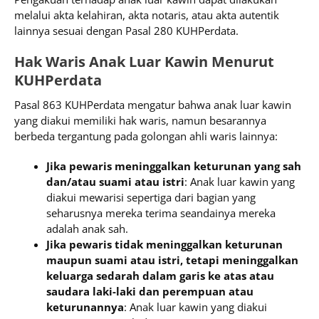
melalui akta kelahiran, akta notaris, atau akta autentik
lainnya sesuai dengan Pasal 280 KUHPerdata.
Hak Waris Anak Luar Kawin Menurut
KUHPerdata
Pasal 863 KUHPerdata mengatur bahwa anak luar kawin
yang diakui memiliki hak waris, namun besarannya
berbeda tergantung pada golongan ahli waris lainnya:
Jika pewaris meninggalkan keturunan yang sah
dan/atau suami atau istri
: Anak luar kawin yang
diakui mewarisi sepertiga dari bagian yang
seharusnya mereka terima seandainya mereka
adalah anak sah.
Jika pewaris tidak meninggalkan keturunan
maupun suami atau istri, tetapi meninggalkan
keluarga sedarah dalam garis ke atas atau
saudara laki-laki dan perempuan atau
keturunannya
: Anak luar kawin yang diakui