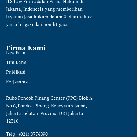
ILS Law Firm
adalah Firma Hukum di
Jakarta, Indonesia yang memberikan
layanan jasa hukum dalam 2 (dua) sektor
yaitu
litigasi dan non litigasi.
Firma Kami
Law Firm
Tim Kami
Publikasi
Kerjasama
Ruko Pondok Pinang Center (PPC) Blok A
No.6, Pondok Pinang, Keboyaran Lama,
Jakarta Selatan, Provinsi DKI Jakarta
12310
Telp : (021) 8776890