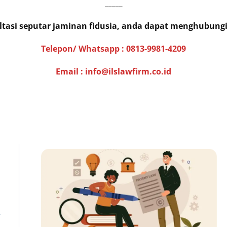
_____
ltasi seputar jaminan fidusia, anda dapat menghubung
Telepon/ Whatsapp :
0813-9981-4209
Email : info@ilslawfirm.co.id
Page
Page
Pa
n