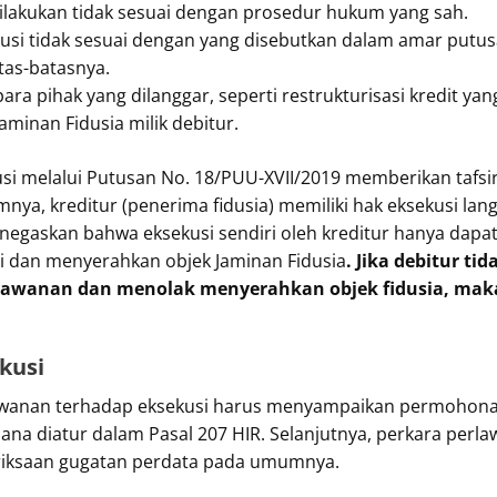
ilakukan tidak sesuai dengan prosedur hukum yang sah.
usi tidak sesuai dengan yang disebutkan dalam amar putusa
atas-batasnya.
ara pihak yang dilanggar, seperti restrukturisasi kredit 
aminan Fidusia milik debitur.
si melalui Putusan No. 18/PUU-XVII/2019 memberikan tafsir 
mnya, kreditur (penerima fidusia) memiliki hak eksekusi lan
askan bahwa eksekusi sendiri oleh kreditur hanya dapat 
ji dan menyerahkan objek Jaminan Fidusia
. Jika debitur ti
lawanan dan menolak menyerahkan objek fidusia, maka
kusi
awanan terhadap eksekusi harus menyampaikan permohonan 
ana diatur dalam Pasal 207 HIR. Selanjutnya, perkara perl
riksaan gugatan perdata pada umumnya.