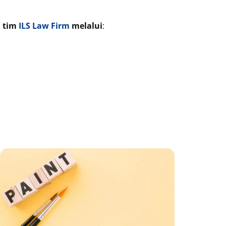
i tim
ILS Law Firm
melalui
:
ge
Page