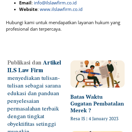
Email
:
info@ilslawfirm.co.id
Website
:
www.ilslawfirm.co.id
Hubungi kami untuk mendapatkan layanan hukum yang
profesional dan terpercaya.
Publikasi dan
Artikel
Page
Page
Page
Page
ILS Law Firm
menyediakan tulisan-
tulisan sebagai sarana
edukasi dan panduan
Batas Waktu
penyelesaian
Gugatan Pembatalan
permasalahan terbaik
Merek ?
dengan tingkat
Resa IS
4 January 2023
obyektifitas setinggi
mungkin.