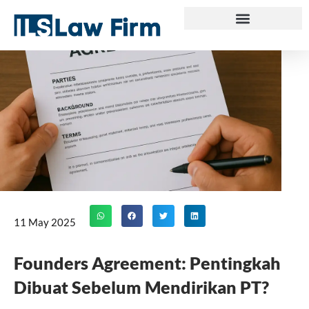
Skip
to
content
11 May 2025
Founders Agreement: Pentingkah
Dibuat Sebelum Mendirikan PT?