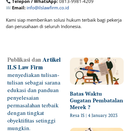
Telepon / WhatsApp:
0813-9981-4209
Email:
info@ilslawfirm.co.id
Kami siap memberikan solusi hukum terbaik bagi pekerja
dan perusahaan di seluruh Indonesia.
Publikasi dan
Artikel
Page
Page
Page
Page
ILS Law Firm
menyediakan tulisan-
tulisan sebagai sarana
edukasi dan panduan
Batas Waktu
penyelesaian
Gugatan Pembatalan
permasalahan terbaik
Merek ?
dengan tingkat
Resa IS
4 January 2023
obyektifitas setinggi
mungkin.