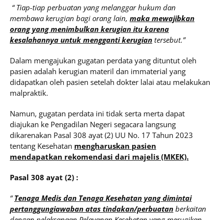
“ Tiap-tiap perbuatan yang melanggar hukum dan
membawa kerugian bagi orang lain,
maka mewajibkan
orang yang menimbulkan kerugian itu karena
kesalahannya untuk mengganti kerugian
tersebut.”
Dalam mengajukan gugatan perdata yang dituntut oleh
pasien adalah kerugian materil dan immaterial yang
didapatkan oleh pasien setelah dokter lalai atau melakukan
malpraktik.
Namun, gugatan perdata ini tidak serta merta dapat
diajukan ke Pengadilan Negeri segacara langsung
dikarenakan Pasal 308 ayat (2) UU No. 17 Tahun 2023
tentang Kesehatan
mengharuskan pasien
mendapatkan rekomendasi dari majelis (MKEK).
Pasal 308 ayat (2) :
“
Tenaga Medis dan Tenaga Kesehatan yang dimintai
pertanggungiawaban atas tindakan/perbuatan
berkaitan
dengan pelaksanaan Pelayanan Kesehatan yang merugikan