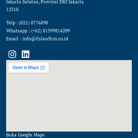
Jakarta Selatan, Provinsi DKI Jakarta
12310
Telp : (021) 8776890
Whatsapp : (+62) 81399814209
Email : info@ilslawfirm.co.id
I
L
n
i
s
n
t
k
a
e
g
d
r
i
a
n
m
Buka Google Maps