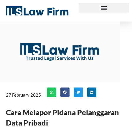
Skip
to
content
27 February 2025
Cara Melapor Pidana Pelanggaran
Data Pribadi