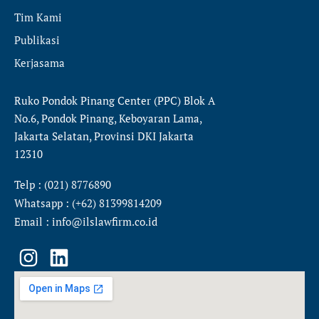
Tim Kami
Publikasi
Kerjasama
Ruko Pondok Pinang Center (PPC) Blok A
No.6, Pondok Pinang, Keboyaran Lama,
Jakarta Selatan, Provinsi DKI Jakarta
12310
Telp : (021) 8776890
Whatsapp : (+62) 81399814209
Email : info@ilslawfirm.co.id
I
L
n
i
s
n
t
k