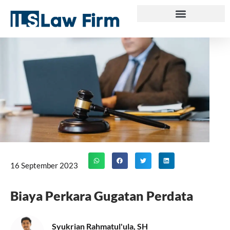
Skip
to
content
16 September 2023
Biaya Perkara Gugatan Perdata
Syukrian Rahmatul'ula, SH