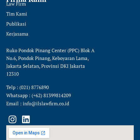
Law Firm
Tim Kami
Publikasi
Kerjasama
Ruko Pondok Pinang Center (PPC) Blok A
No.6, Pondok Pinang, Keboyaran Lama,
Jakarta Selatan, Provinsi DKI Jakarta
12310
Telp : (021) 8776890
Whatsapp : (+62) 81399814209
Email : info@ilslawfirm.co.id
I
L
n
i
s
n