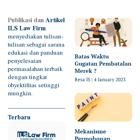
Publikasi dan
Artikel
Page
Page
Page
Page
ILS Law Firm
menyediakan tulisan-
tulisan sebagai sarana
edukasi dan panduan
Batas Waktu
penyelesaian
Gugatan Pembatalan
permasalahan terbaik
Merek ?
dengan tingkat
Resa IS
4 January 2023
obyektifitas setinggi
mungkin.
Terbaru
Mekanisme
Permohonan