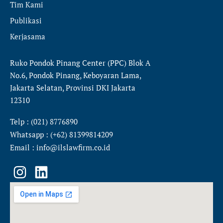
Tim Kami
Publikasi
Kerjasama
Ruko Pondok Pinang Center (PPC) Blok A
No.6, Pondok Pinang, Keboyaran Lama,
Jakarta Selatan, Provinsi DKI Jakarta
12310
Telp : (021) 8776890
Whatsapp : (+62) 81399814209
Email : info@ilslawfirm.co.id
I
L
n
i
s
n
t
k