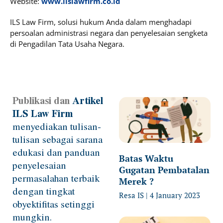
Website:
www.ilslawfirm.co.id
ILS Law Firm, solusi hukum Anda dalam menghadapi
persoalan administrasi negara dan penyelesaian sengketa
di Pengadilan Tata Usaha Negara.
Publikasi dan
Artikel
Page
Page
Page
Page
ILS Law Firm
menyediakan tulisan-
tulisan sebagai sarana
edukasi dan panduan
Batas Waktu
penyelesaian
Gugatan Pembatalan
permasalahan terbaik
Merek ?
dengan tingkat
Resa IS
4 January 2023
obyektifitas setinggi
mungkin.