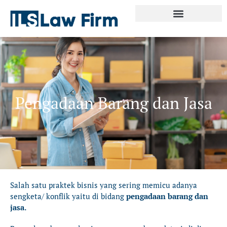
Skip
to
content
Pengadaan Barang dan Jasa
Salah satu praktek bisnis yang sering memicu adanya
sengketa/ konflik yaitu di bidang
pengadaan barang dan
jasa.