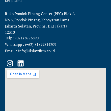
Kerjasama
Ruko Pondok Pinang Center (PPC) Blok A
No.6, Pondok Pinang, Keboyaran Lama,
Jakarta Selatan, Provinsi DKI Jakarta
12310
Telp : (021) 8776890
Whatsapp : (+62) 81399814209
Email : info@ilslawfirm.co.id
I
L
n
i
s
n
t
k
a
e
g
d
r
i
a
n